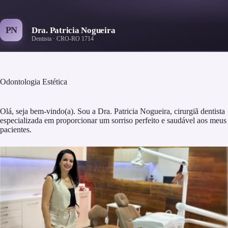
Pular
para
o
PN
Dra. Patricia Nogueira
conteúdo
Dentista · CRO-RO 1714
Odontologia Estética
Olá, seja bem-vindo(a). Sou a Dra. Patricia Nogueira, cirurgiã dentista
especializada em proporcionar um sorriso perfeito e saudável aos meus
pacientes.